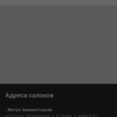
Адреса салонов
-
Метро Авиамоторная
ул.Шоссе Энтузиастов, д. 12, корп. 2, этаж 4,ТЦ