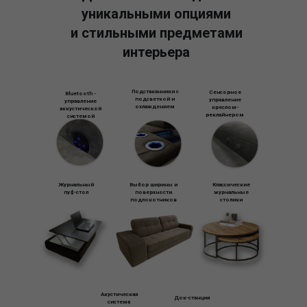
уникальными опциями
и стильными предметами
интерьера
Подстаканники с
Сенсорное
Bluetooth -
подсветкой и
управление
управление
охлаждением
креслом-
аккустической
реклайнером
системой
Журнальный
Выбор ширины и
Классические
пуф-стол
поверхности
журнальные
подлокотников
столики
Акустическая
Док-станция
система