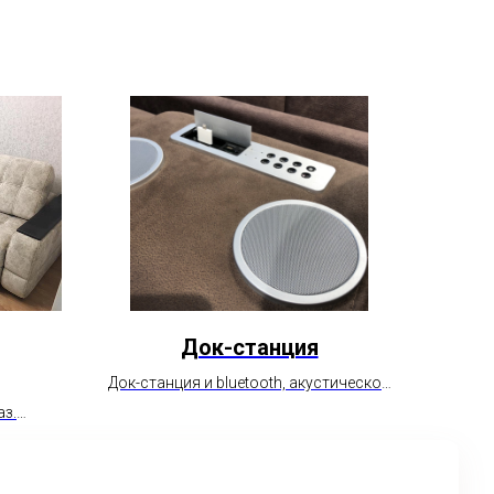
Док-станция
Док-станция и bluetooth, акустической
системой для iphone
аз.
и.