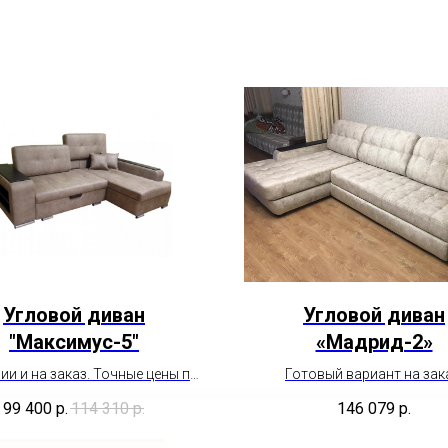
Угловой диван
Угловой диван
"Максимус-5"
«Мадрид-2»
ии и на заказ. Точные цены по
Готовый вариант на зак
еобходимым параметрам
Цена указана без скидк
99 400
р.
114 310
р.
146 079
р.
йста уточняйте у менеджера.