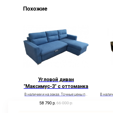
Похожие
Угловой диван
"Максимус-3" с оттоманка
В наличии и на заказ. Точные цены по
В налич
необходимым параметрам
н
58 790
р.
66 000
р.
пожалуйста уточняйте у менеджера.
пожалу