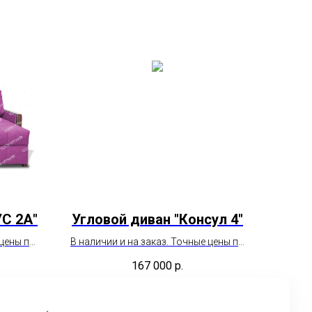
УС 2А"
Угловой диван "Консул 4"
 цены по
В наличии и на заказ. Точные цены по
ам
необходимым параметрам
167 000
р.
еджера.
пожалуйста уточняйте у менеджера.