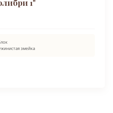
олибри 1"
блок
ужинистая змейка