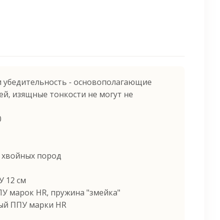
 и убедительность - основополагающие
ей, изящные тонкости не могут не
0
с хвойных пород
У 12 см
ПУ марок HR, пружина "змейка"
ый ППУ марки HR