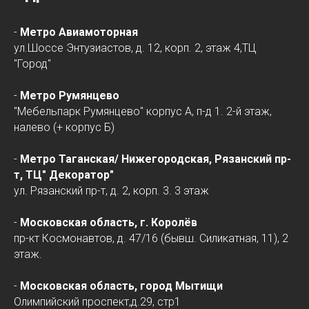
-
Метро Авиамоторная
ул.Шоссе Энтузиастов, д. 12, корп. 2, этаж 4,ТЦ
"Город"
-
Метро Румянцево
"Мебельпарк Румянцево" корпус А, п-д 1. 2-й этаж,
налево (+ корпус Б)
-
Метро Таганская/
Нижегородская
, Рязанский пр-
т, ТЦ" Декоратор"
ул. Рязанский пр-т, д. 2, корп. 3. 3 этаж
-
Московская область, г. Королёв
пр-кт Космонавтов, д. 47/16 (бывш. Силикатная, 11), 2
этаж.
-
Московская область, город Мытищи
Олимпийский проспект,д.29, стр1