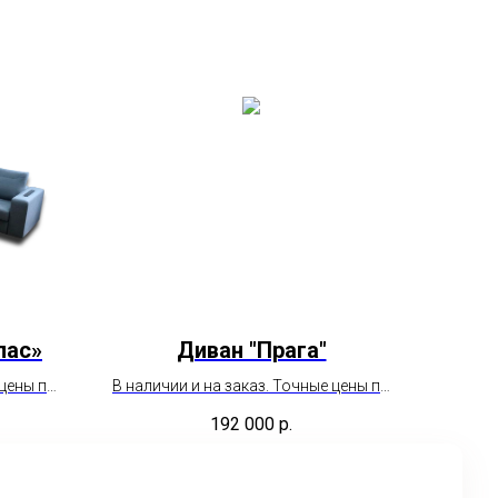
лас»
Диван "Прага"
 цены по
В наличии и на заказ. Точные цены по
ам
необходимым параметрам
192 000
р.
еджера.
пожалуйста уточняйте у менеджера.