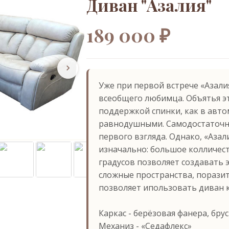
Диван "Азалия"
189 000 ₽
Уже при первой встрече «Азали
всеобщего любимца. Объятья э
поддержкой спинки, как в автом
равнодушными. Самодостаточны
первого взгляда. Однако, «Азал
изначально: большое колличест
градусов позволяет создавать 
сложные пространства, порази
позволяет ипользовать диван 
Каркас - берёзовая фанера, бру
Механиз - ⁠«Седафлекс»