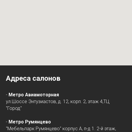
Адреса салонов
-
Метро Авиамоторная
ул.Шоссе Энтузиастов, д. 12, корп. 2, этаж 4,ТЦ
"Город"
-
Метро Румянцево
"Мебельпарк Румянцево" корпус А, п-д 1. 2-й этаж,