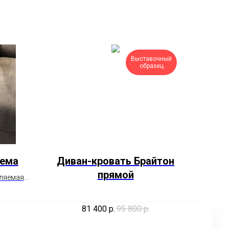
Выставочный
образец
тема
Диван-кровать Брайтон
прямой
вляемая
81 400
р.
95 800
р.