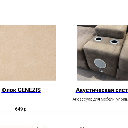
Флок GENEZIS
Акустическая сис
Аксессуар для мебели, упра
через bluetooth.
649
р.