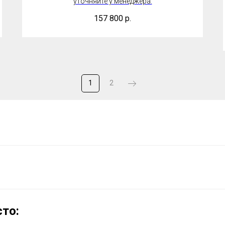
уточняйте у менеджера.
157 800
р.
1
2
то: