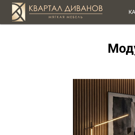
К
Мод