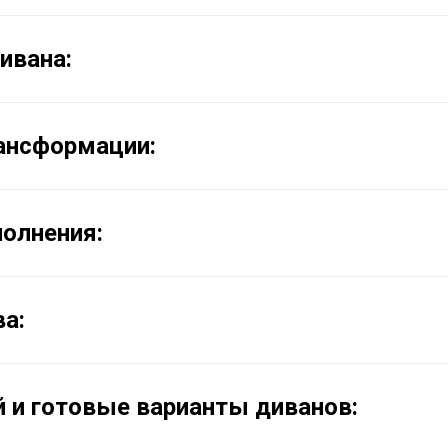
ивана:
ансформации:
олнения:
а:
 и готовые варианты диванов: