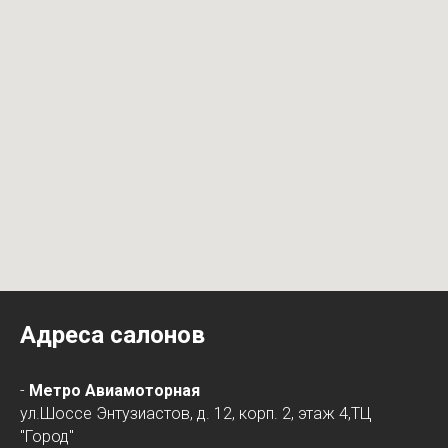
Адреса салонов
-
Метро Авиамоторная
ул.Шоссе Энтузиастов, д. 12, корп. 2, этаж 4,ТЦ
"Город"