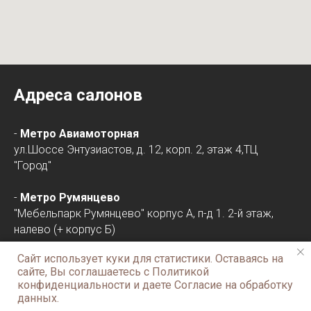
Адреса салонов
-
Метро Авиамоторная
ул.Шоссе Энтузиастов, д. 12, корп. 2, этаж 4,ТЦ
"Город"
-
Метро Румянцево
"Мебельпарк Румянцево" корпус А, п-д 1. 2-й этаж,
налево (+ корпус Б)
Сайт использует куки для статистики. Оставаясь на
-
Метро Таганская/
Нижегородская
, Рязанский пр-
сайте, Вы соглашаетесь с Политикой
т, ТЦ" Декоратор"
конфиденциальности и даете Согласие на обработку
ул. Рязанский пр-т, д. 2, корп. 3. 3 этаж
данных.