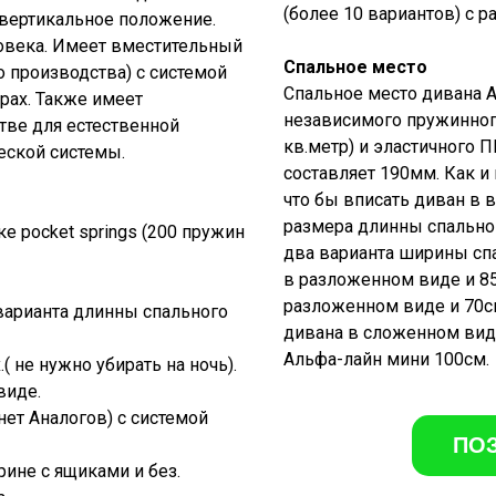
(более 10 вариантов) с 
 вертикальное положение.
ловека. Имеет вместительный
Спальное место
 производства) с системой
Спальное место дивана 
орах. Также имеет
независимого пружинного
тве для естественной
кв.метр) и эластичного 
еской системы.
составляет 190мм. Как и
что бы вписать диван в
размера длинны спальног
е pocket springs (200 пружин
два варианта ширины спа
в разложенном виде и 85
разложенном виде и 70с
варианта длинны спального
дивана в сложенном вид
Альфа-лайн мини 100см.
 не нужно убирать на ночь).
виде.
ет Аналогов) с системой
ПО
ине с ящиками и без.