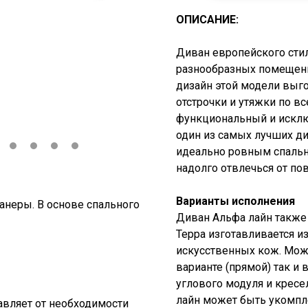
ОПИСАНИЕ:
Диван европейского стил
разнообразных помещени
дизайн этой модели выг
отстрочки и утяжки по в
функциональный и исклю
один из самых лучших д
идеально ровным спальн
надолго отвлечься от по
Варианты исполнения
анеры. В основе спального
Диван Альфа лайн также
Терра изготавливается и
искусственных кож. Мож
варианте (прямой) так и
углового модуля и кресе
лайн может быть укомпл
авляет от необходимости