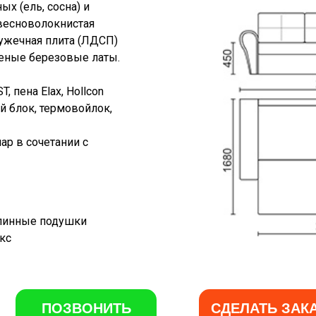
ых (ель, сосна) и
евесноволокнистая
ужечная плита (ЛДСП)
еные березовые латы.
 пена Elax, Hollcon
 блок, термовойлок,
ар в сочетании с
спинные подушки
кс
ПОЗВОНИТЬ
СДЕЛАТЬ ЗАК