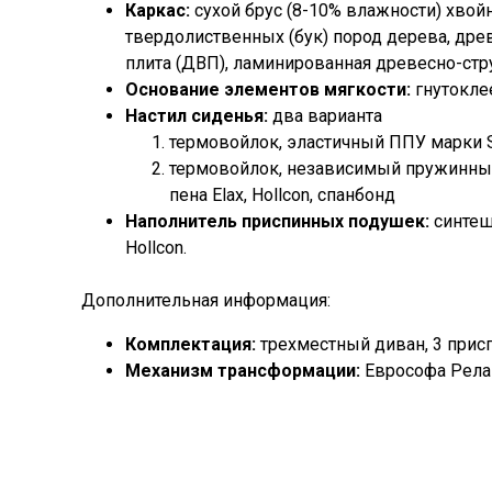
Каркас:
сухой брус (8-10% влажности) хвойн
твердолиственных (бук) пород дерева, др
плита (ДВП), ламинированная древесно-стр
Основание элементов мягкости:
гнутокле
Настил сиденья:
два варианта
термовойлок, эластичный ППУ марки ST,
термовойлок, независимый пружинный
пена Elax, Hollcon, спанбонд
Наполнитель приспинных подушек:
синтеш
Hollcon.
Дополнительная информация:
Комплектация:
трехместный диван, 3 при
Механизм трансформации:
Еврософа Рела