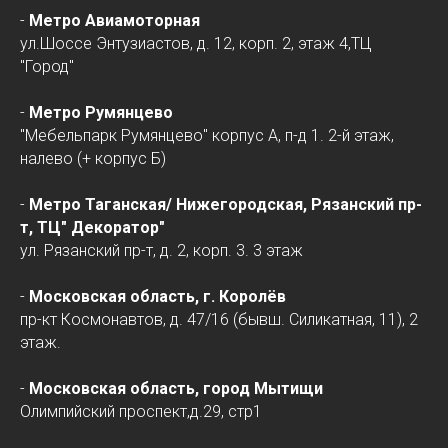
-
Метро Авиамоторная
ул.Шоссе Энтузиастов, д. 12, корп. 2, этаж 4,ТЦ
"Город"
-
Метро Румянцево
"Мебельпарк Румянцево" корпус А, п-д 1. 2-й этаж,
налево (+ корпус Б)
-
Метро Таганская/
Нижегородская
, Рязанский пр-
т, ТЦ" Декоратор"
ул. Рязанский пр-т, д. 2, корп. 3. 3 этаж
-
Московская область, г. Королёв
пр-кт Космонавтов, д. 47/16 (бывш. Силикатная, 11), 2
этаж.
-
Московская область, город Мытищи
Олимпийский проспект,д.29, стр1