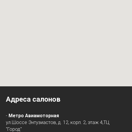
Адреса салонов
-
Метро Авиамоторная
ул.Шоссе Энтузиастов, д. 12, корп. 2, этаж 4,ТЦ
"Город"