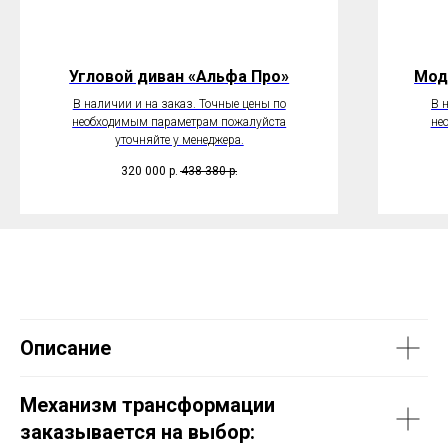
Угловой диван «Альфа Про»
Мод
В наличии и на заказ. Точные цены по
В 
необходимым параметрам пожалуйста
не
уточняйте у менеджера.
320 000
р.
438 380
р.
Описание
Механизм трансформации
заказывается на выбор: