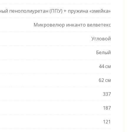
ный пенополиуретан (ППУ) + пружина «змейка»
Микровелюр инканто велветекс
Угловой
Белый
44 см
62 см
337
187
121