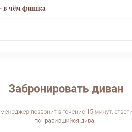
 в чём фишка
нимается на один уровень с основной частью. Образуетс
ом. Не собирает пыль, не электризуется, отталкивает 
Забронировать диван
менеджер позвонит в течение 15 минут, ответ
понравившийся диван