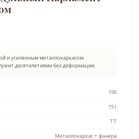
ром
ой и усиленным металлокаркасом.
лужит десятилетиями без деформации.
190
151
ТТ
Металлокаркас + фанера