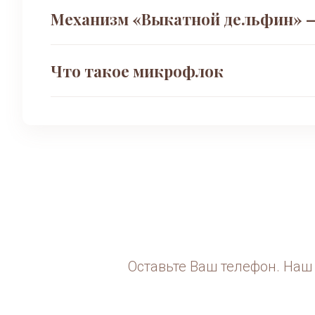
Механизм «Выкатной дельфин» —
Механизм
«Выкатной дельфин»
Что такое микрофлок
Третья секция выезжает из-под сиденья и под
секунд.
Ткань
«Микрофлок»
Вельветовая структура с коротким густым ворс
тактильного комфорта.
Оставьте Ваш телефон. Наш 