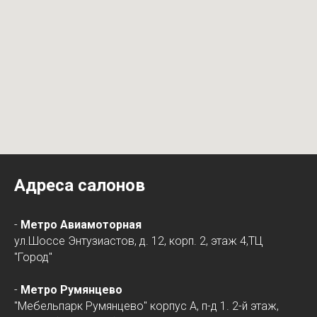
Адреса салонов
-
Метро Авиамоторная
ул.Шоссе Энтузиастов, д. 12, корп. 2, этаж 4,ТЦ
"Город"
-
Метро Румянцево
"Мебельпарк Румянцево" корпус А, п-д 1. 2-й этаж,