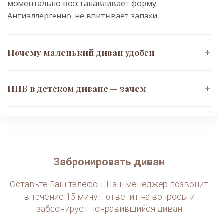
моментально восстанавливает форму.
Антиаллергенно, не впитывает запахи.
+
Почему маленький диван удобен
Компактные габариты
134×84 см
+
НПБ в детском диване — зачем
Диван занимает меньше места, чем кресло.
Идеален для детей, подростков и гостевых
Ортопедический
НПБ для детей
комнат. Легко переставляется в одиночку.
Правильная поддержка формирующегося
позвоночника. Независимые пружины не
проседают под весом ребёнка, сохраняют
жёсткость краёв при прыжках.
Забронировать диван
Оставьте Ваш телефон. Наш менеджер позвонит
в течение 15 минут, ответит на вопросы и
забронирует понравившийся диван