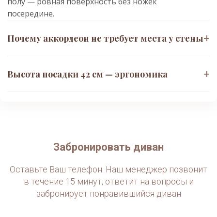
полу — ровная поверхность без ножек
посередине.
+
Почему аккордеон не требует места у стены
Раскладывание
вперёд, а не назад
+
Высота посадки 42 см — эргономика
В отличие от еврокнижки, дивану не нужно
отодвигаться от стены. Просто тянете за сиденье
Низкая
посадка 42 см
— и конструкция «выезжает» в комнату. Идеален
Уровень стандартного офисного кресла или
для маленьких спален.
стула. Ноги сгибаются под прямым углом, не
затекают. Удобно вставать пожилым людям и
низкорослым пользователям.
Забронировать диван
Оставьте Ваш телефон. Наш менеджер позвонит
в течение 15 минут, ответит на вопросы и
забронирует понравившийся диван