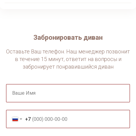
Защита
от просиживания
Усиленная зона сиденья с дополнительным слоем
ППУ плотностью 35 кг/м³. Края укреплены пеной
высокой жёсткости — не образуются «ямы» в
местах частой посадки.
Забронировать диван
Оставьте Ваш телефон. Наш менеджер позвонит
в течение 15 минут, ответит на вопросы и
забронирует понравившийся диван
Ваше Имя
+7