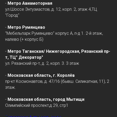
-
Метро Авиамоторная
ул.Шоссе Энтузиастов, д. 12, корп. 2, этаж 4,ТЦ
"Город"
-
Метро Румянцево
"Мебельпарк Румянцево" корпус А, п-д 1. 2-й этаж,
налево (+ корпус Б)
-
Метро Таганская/
Нижегородская
, Рязанский пр-
т, ТЦ" Декоратор"
ул. Рязанский пр-т, д. 2, корп. 3. 3 этаж
-
Московская область, г. Королёв
пр-кт Космонавтов, д. 47/16 (бывш. Силикатная, 11), 2
этаж.
-
Московская область, город Мытищи
Олимпийский проспект,д.29, стр1