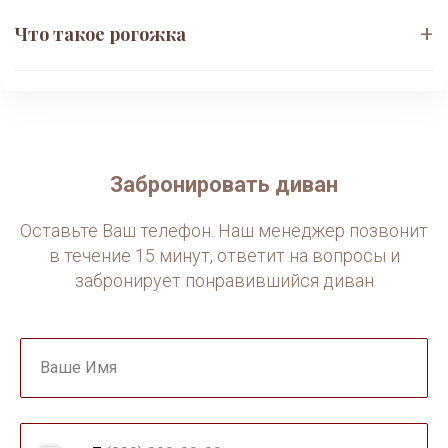
Независимый пружинный блок
(НПБ)
+
Что такое рогожка
Каждая пружина работает автономно. Вес
спящих не передаётся через матрас — идеально
Ткань
«Рогожка»
для пар с разной комплекцией. Ортопедическая
Плотное износостойкое переплетение нитей. Не
поддержка позвоночника.
вытирается, не катышкована, устойчива к когтям
домашних питомцев. Лёгкая в уходе —
достаточно сухой чистки.
Забронировать диван
Оставьте Ваш телефон. Наш менеджер позвонит
в течение 15 минут, ответит на вопросы и
забронирует понравившийся диван
Ваше Имя