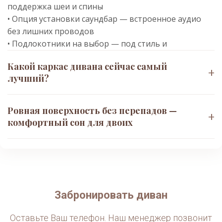
поддержка шеи и спины
• Опция установки саундбар — встроенное аудио
без лишних проводов
• Подлокотники на выбор — под стиль и
эргономику
Какой каркас дивана сейчас самый
+
лучший?
Конструкция и материалы
Ровная поверхность без перепадов —
• Каркас: мебельная фанера + фанерный брус +
+
комфортный сон для двоих
металлокаркас
• Узлы усилены: специальный клей + мебельная
🔹 Спальное место и механизм
скоба — жёсткость на годы
• Система «Касатка» — усиленный «Дельфин» с
• Сиденье: пружинная «змейка» + ремни высокой
шириной спального места 1600 мм
эластичности + сандвич из ППУ (европейские
• Механизм ТТ: 4-точечная раскладная система +
производители)
антивандальное покрытие — плавный ход,
Забронировать диван
• Износостойкая обивка — тактильно приятная,
защита от царапин
устойчивая к нагрузкам
Оставьте Ваш телефон. Наш менеджер позвонит
• Быстрая трансформация: диван → кровать за 10