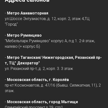
-
Метро Авиамоторная
ул.Шоссе Энтузиастов, д. 12, корп. 2, этаж 4,ТЦ
"Город"
-
Метро Румянцево
"Мебельпарк Румянцево" корпус А, п-д 1. 2-й этаж,
налево (+ корпус Б)
-
Метро Таганская/
Нижегородская
, Рязанский пр-
т, ТЦ" Декоратор"
ул. Рязанский пр-т, д. 2, корп. 3. 3 этаж
-
Московская область, г. Королёв
пр-кт Космонавтов, д. 47/16 (бывш. Силикатная, 11), 2
этаж.
-
Московская область, город Мытищи
Олимпийский проспект,д.29, стр1