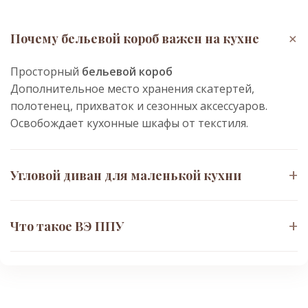
+
Почему бельевой короб важен на кухне
Просторный
бельевой короб
Дополнительное место хранения скатертей,
полотенец, прихваток и сезонных аксессуаров.
Освобождает кухонные шкафы от текстиля.
+
Угловой диван для маленькой кухни
Компактная
угловая форма 212×120×65 см
+
Что такое ВЭ ППУ
Использует «мёртвую» зону угла. За счёт Г-
образной конструкции экономит до 1,5 м²
Высокоэластичный пенополиуретан
(ВЭ ППУ)
полезной площади. Вмещает 3-4 человека.
Материал с «эффектом памяти» нагрузки.
Медленно восстанавливает форму после сжатия.