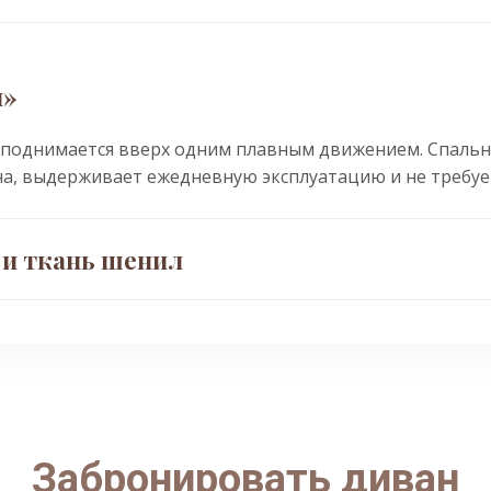
н»
 поднимается вверх одним плавным движением. Спально
на, выдерживает ежедневную эксплуатацию и не требуе
 и ткань шенил
ает точечную поддержку позвоночника и не передаёт 
фект «продавливания». Ткань шенил — плотное износос
тна на ощупь и легко чистится от загрязнений. Идеальн
Забронировать диван