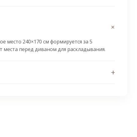
+
е место 240×170 см формируется за 5
т места перед диваном для раскладывания.
+
движения спящему рядом. Слой ППУ сверху
тойкое полотно с хлопковой основой и
ый выбор для ежедневного сна и активного