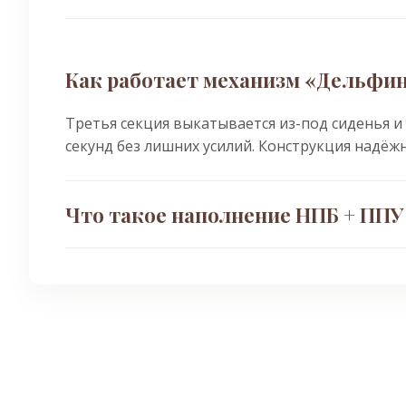
Как работает механизм «Дельфи
Третья секция выкатывается из-под сиденья и
секунд без лишних усилий. Конструкция надёж
Что такое наполнение НПБ + ППУ
Независимый пружинный блок (НПБ) обеспечив
добавляет упругости и мягкости, исключая эф
ворсом. Не вытирается, не катышкована, прия
использования.