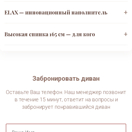
+
ELAX — инновационный наполнитель
Наполнитель
«ELAX»
+
Высокая спинка 165 см — для кого
Полиуретан с открытыми порами и «эффектом
дыхания». Не нагревается во время сна, отводит
Увеличенная
высота спинки 165 см
влагу. Упругость выше стандартного ППУ на 40%.
Поддержка всей спины от копчика до шеи.
Идеально для людей с остеохондрозом и
высоким ростом. Создаёт эффект «уютного
гнезда» в гостиной.
Забронировать диван
Оставьте Ваш телефон. Наш менеджер позвонит
в течение 15 минут, ответит на вопросы и
забронирует понравившийся диван