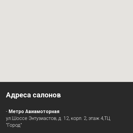
Адреса салонов
-
Метро Авиамоторная
ул.Шоссе Энтузиастов, д. 12, корп. 2, этаж 4,ТЦ
"Город"