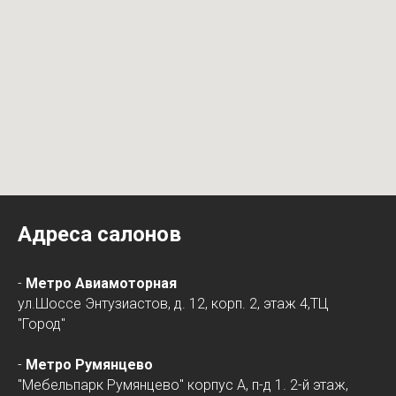
Адреса салонов
-
Метро Авиамоторная
ул.Шоссе Энтузиастов, д. 12, корп. 2, этаж 4,ТЦ
"Город"
-
Метро Румянцево
"Мебельпарк Румянцево" корпус А, п-д 1. 2-й этаж,