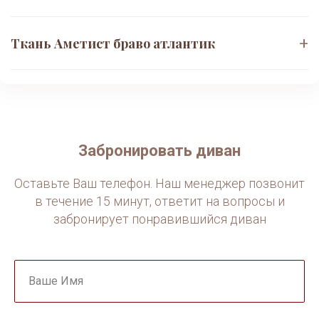
+
Ткань Аметист браво атлантик
Ткань BRAVO atlantic (Аметист)
— это мебельная
рогожка премиум-класса. Вот основные
характеристики:
📋
Основные параметры:
Тип ткани:
Рогожка (фактурное плетение)
Забронировать диван
Состав:
100% полиэстер (PES)
Оставьте Ваш телефон. Наш менеджер позвонит
Плотность:
310-340 г/м²
в течение 15 минут, ответит на вопросы и
Ширина:
140-145 см
забронирует понравившийся диван
Устойчивость к истиранию:
50 000 циклов (тест
Мартиндейла)
Цвет:
Atlantic (светло-синий/голубой)
Ваше Имя
✨
Преимущества: