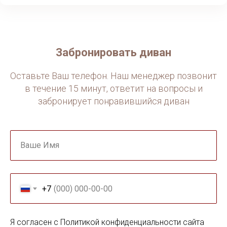
Мягкая обивка
«Велюр»
Идеально для высоких людей (от 180 см).
Ворсовая ткань с шелковистой фактурой.
Напоминает замшу по тактильным ощущениям,
но практичнее. Не вытирается на сгибах,
устойчив к выгоранию на солнце.
Забронировать диван
Оставьте Ваш телефон. Наш менеджер позвонит
в течение 15 минут, ответит на вопросы и
забронирует понравившийся диван
Ваше Имя
+7
Я согласен с Политикой конфиденциальности сайта