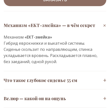
+
Механизм «ЕКТ-змейка» — в чём секрет
Механизм
«ЕКТ-змейка»
Гибрид еврокнижки и выкатной системы.
Сиденье скользит по направляющим, спинка
укладывается вровень. Раскладывается плавно,
без заеданий, одной рукой.
+
Что такое глубокое сиденье 55 см
Увеличенная
глубина посадочного места 55 см
+
Велюр — какой он на ощупь
Позволяет сидеть с поджатыми ногами или
откинуться на спинку без подушки под поясницу.