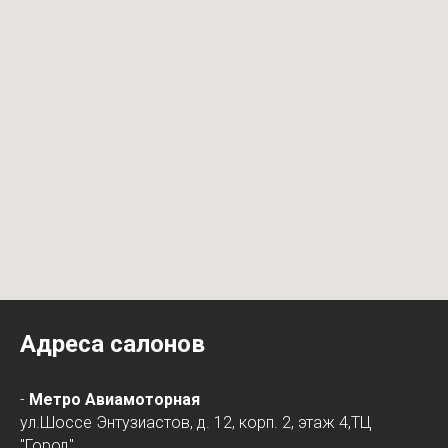
Адреса салонов
-
Метро Авиамоторная
ул.Шоссе Энтузиастов, д. 12, корп. 2, этаж 4,ТЦ
"Город"