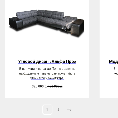
Угловой диван «Альфа Про»
Мод
В наличии и на заказ. Точные цены по
В 
необходимым параметрам пожалуйста
не
уточняйте у менеджера.
320 000
р.
438 380
р.
1
2