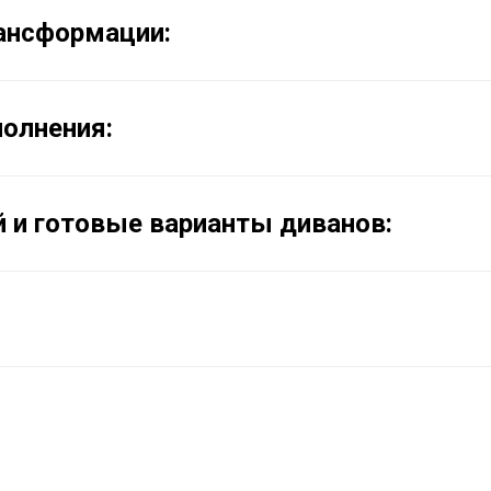
ансформации:
олнения:
 и готовые варианты диванов: